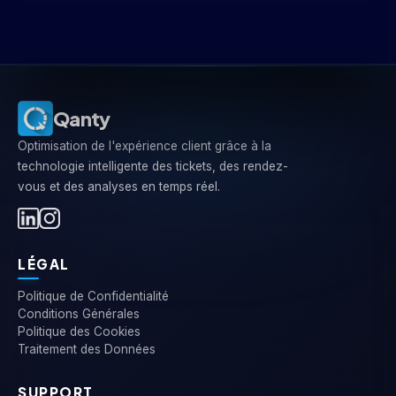
institutions, y compris les banques et le commerce de
détail. Nous avons une équipe de développement en
interne qui adapte la plateforme à vos processus
exacts, soutenue par un support technique continu et
une analyse préventive des incidents.
Qanty
Optimisation de l'expérience client grâce à la
technologie intelligente des tickets, des rendez-
vous et des analyses en temps réel.
LÉGAL
Politique de Confidentialité
Conditions Générales
Politique des Cookies
Traitement des Données
SUPPORT