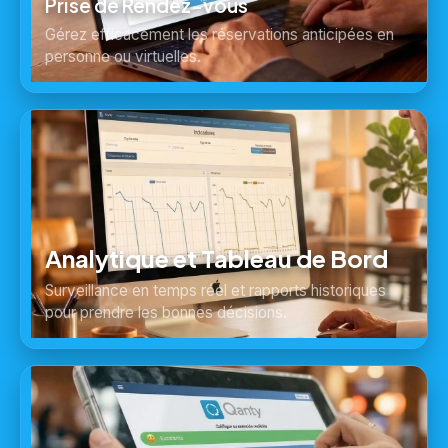
Prise de Rendez-vous
Gérez efficacement les réservations anticipées en
personne ou virtuelles.
Analytique et Tableau de Bord
Surveillance en temps réel et rapports historiques
pour prendre les bonnes décisions.