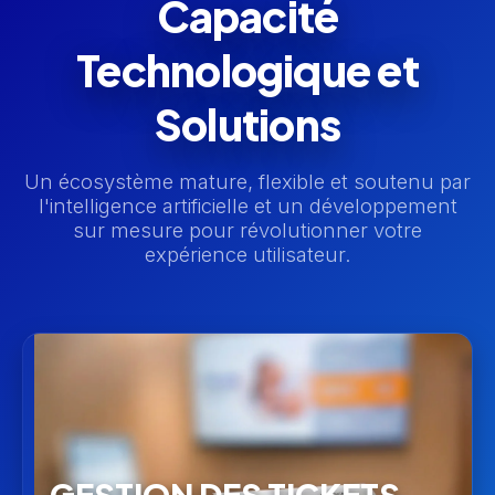
Capacité
Technologique et
Solutions
Un écosystème mature, flexible et soutenu par
l'intelligence artificielle et un développement
sur mesure pour révolutionner votre
expérience utilisateur.
GESTION DES TICKETS