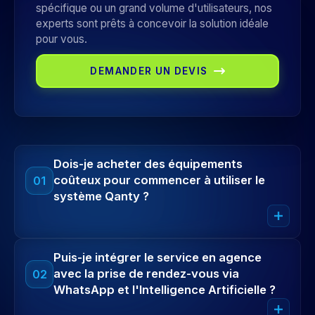
spécifique ou un grand volume d'utilisateurs, nos
experts sont prêts à concevoir la solution idéale
pour vous.
DEMANDER UN DEVIS
Dois-je acheter des équipements
coûteux pour commencer à utiliser le
01
système Qanty ?
Pas du tout ! Qanty est 100% flexible et basé sur le
Puis-je intégrer le service en agence
cloud. Vous pouvez commencer dès aujourd'hui en
avec la prise de rendez-vous via
02
utilisant vos équipements actuels :
WhatsApp et l'Intelligence Artificielle ?
Smart TV pour les écrans d'appel.
Tablettes Android ou iOS pour les distributeurs.